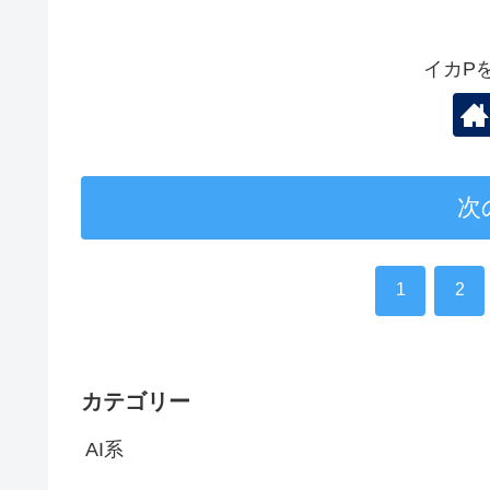
イカP
次
1
2
カテゴリー
AI系