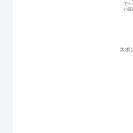
でヘ
い設
スポ