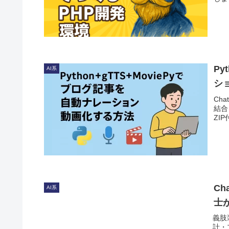
Py
AI系
シ
Ch
結合
ZI
C
AI系
士
義肢
計・