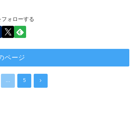
をフォローする
のページ
次
…
5
へ