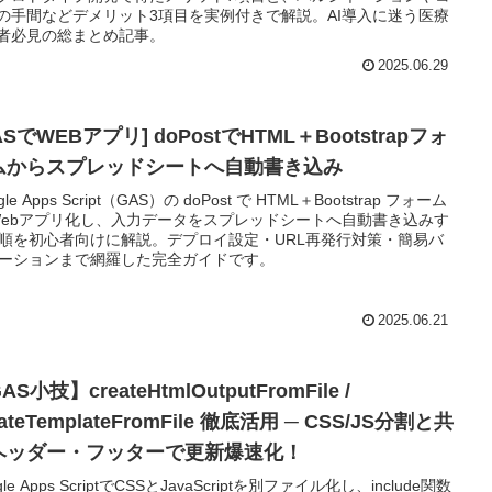
の手間などデメリット3項目を実例付きで解説。AI導入に迷う医療
者必見の総まとめ記事。
2025.06.29
ASでWEBアプリ] doPostでHTML＋Bootstrapフォ
ムからスプレッドシートへ自動書き込み
gle Apps Script（GAS）の doPost で HTML＋Bootstrap フォーム
Webアプリ化し、入力データをスプレッドシートへ自動書き込みす
順を初心者向けに解説。デプロイ設定・URL再発行対策・簡易バ
ーションまで網羅した完全ガイドです。
2025.06.21
AS小技】createHtmlOutputFromFile /
eateTemplateFromFile 徹底活用 ─ CSS/JS分割と共
ヘッダー・フッターで更新爆速化！
gle Apps ScriptでCSSとJavaScriptを別ファイル化し、include関数