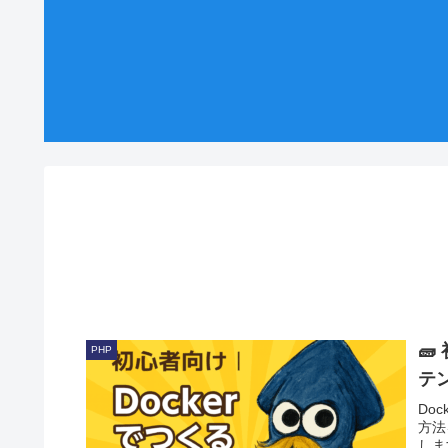
🧱
PHP
テ
Do
方法
しま