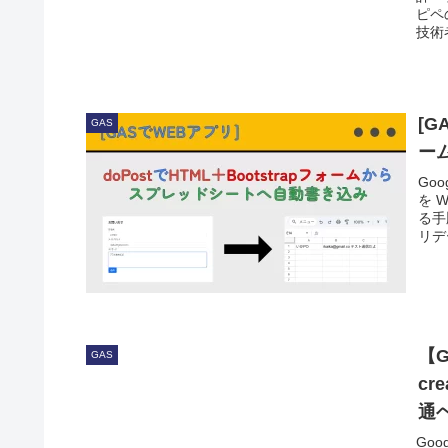
ピペ
技術
[G
GAS
ー
Goo
を 
る手
リデ
【G
GAS
cr
通
Goo