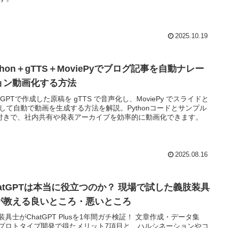
2025.10.19
thon＋gTTS＋MoviePyでブログ記事を自動ナレー
ョン動画化する方法
atGPTで作成した原稿を gTTS で音声化し、MoviePy でスライドと
して自動で動画を生成する方法を解説。Pythonコードとサンプル
P付きで、社内共有や発表アーカイブを効率的に動画化できます。
2025.08.16
hatGPTは本当に役立つのか？ 現場で試した義肢装具
が教える良いところ・悪いところ
装具士がChatGPT Plusを1年間ガチ検証！ 文章作成・データ集
プロトタイプ開発で得たメリット7項目と、ハルシネーションやコ