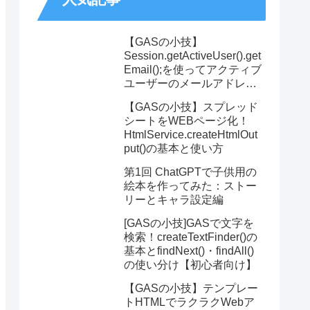
【GASの小技】
Session.getActiveUser().get
Email();を使ってアクティブ
ユーザーのメールアドレス
を取得する方法
【GASの小技】スプレッド
シートをWEBページ化！
HtmlService.createHtmlOut
put()の基本と使い方
第1回 ChatGPTで子供用の
絵本を作ってみた：ストー
リーとキャラ設定編
[GASの小技]GASで文字を
検索！createTextFinder()の
基本とfindNext()・findAll()
の使い分け【初心者向け】
【GASの小技】テンプレー
トHTMLでラクラクWebア