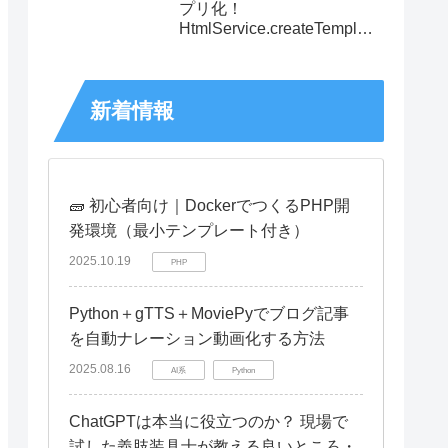
プリ化！
HtmlService.createTemplate
FromFile()の基本と使い方
新着情報
🧱 初心者向け｜DockerでつくるPHP開
発環境（最小テンプレート付き）
2025.10.19
PHP
Python＋gTTS＋MoviePyでブログ記事
を自動ナレーション動画化する方法
2025.08.16
AI系
Python
ChatGPTは本当に役立つのか？ 現場で
試した義肢装具士が教える良いところ・