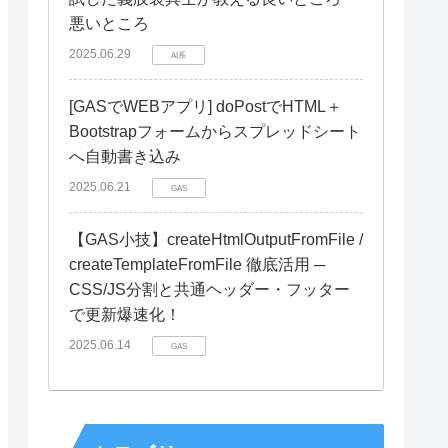
悪いところ
2025.06.29
AI系
[GASでWEBアプリ] doPostでHTML＋
Bootstrapフォームからスプレッドシート
へ自動書き込み
2025.06.21
GAS
【GAS小技】createHtmlOutputFromFile /
createTemplateFromFile 徹底活用 ─
CSS/JS分割と共通ヘッダー・フッター
で更新爆速化！
2025.06.14
GAS